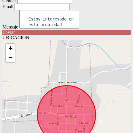
Celular
Email
Mensaje
Enviar
UBICACIÓN
+
−