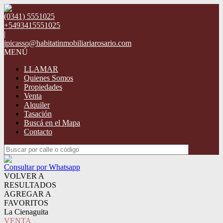
(0341) 5551025
+5493415551025
|
jpicasso@habitatinmobiliariarosario.com
MENÚ
LLAMAR
Quienes Somos
Propiedades
Venta
Alquiler
Tasación
Buscá en el Mapa
Contacto
Consultar por Whatsapp
VOLVER A
RESULTADOS
AGREGAR A
FAVORITOS
La Cienaguita
VENTA