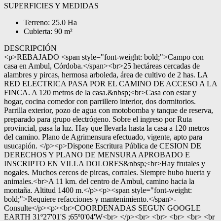
SUPERFICIES Y MEDIDAS
Terreno: 25.0 Ha
Cubierta: 90 m²
DESCRIPCIÓN
<p>REBAJADO <span style="font-weight: bold;">Campo con
casa en Ambul, Córdoba.</span><br>25 hectáreas cercadas de
alambres y pircas, hermosa arboleda, área de cultivo de 2 has. LA
RED ELECTRICA PASA POR EL CAMINO DE ACCESO A LA
FINCA. A 120 metros de la casa.&nbsp;<br>Casa con estar y
hogar, cocina comedor con parrillero interior, dos dormitorios.
Parrilla exterior, pozo de agua con motobomba y tanque de reserva,
preparado para grupo electrógeno. Sobre el ingreso por Ruta
provincial, pasa la luz. Hay que llevarla hasta la casa a 120 metros
del camino. Plano de Agrimensura efectuado, vigente, apto para
usucapión. </p><p>Dispone Escritura Pública de CESION DE
DERECHOS Y PLANO DE MENSURA APROBADO E
INSCRIPTO EN VILLA DOLORES&nbsp;<br>Hay frutales y
nogales. Muchos cercos de pircas, corrales. Siempre hubo huerta y
animales.<br>A 11 km. del centro de Ambul, camino hacia la
montaña. Altitud 1400 m.</p><p><span style="font-weight:
bold;">Requiere refacciones y mantenimiento.</span>-
Consulte</p><p><br>COORDENADAS SEGUN GOOGLE
EARTH 31º27'01'S ;65º0'04'W<br> </p><br> <br> <br> <br> <br