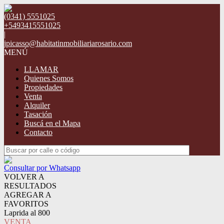
(0341) 5551025
+5493415551025
|
jpicasso@habitatinmobiliariarosario.com
MENÚ
LLAMAR
Quienes Somos
Propiedades
Venta
Alquiler
Tasación
Buscá en el Mapa
Contacto
Consultar por Whatsapp
VOLVER A
RESULTADOS
AGREGAR A
FAVORITOS
Laprida al 800
VENTA