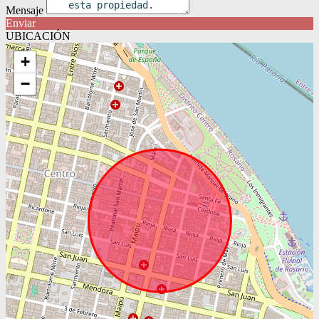
Mensaje
Enviar
UBICACIÓN
+
−