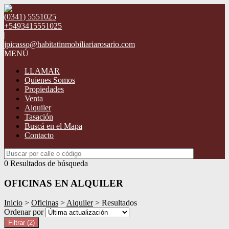
(0341) 5551025
+5493415551025
|
jpicasso@habitatinmobiliariarosario.com
MENÚ
LLAMAR
Quienes Somos
Propiedades
Venta
Alquiler
Tasación
Buscá en el Mapa
Contacto
0 Resultados de búsqueda
OFICINAS EN ALQUILER
Inicio
>
Oficinas
>
Alquiler
> Resultados
Ordenar por
Filtrar
(2)