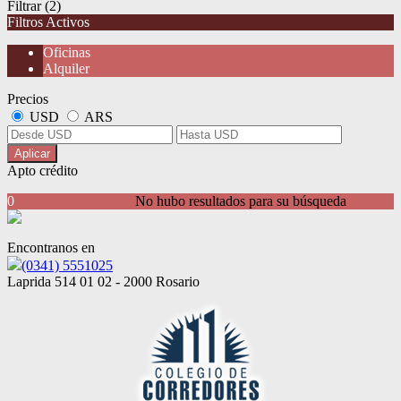
Filtrar
(2)
Filtros Activos
Oficinas
Alquiler
Precios
USD
ARS
Aplicar
Apto crédito
0
No hubo resultados para su búsqueda
Encontranos en
(0341) 5551025
Laprida 514 01 02 - 2000 Rosario